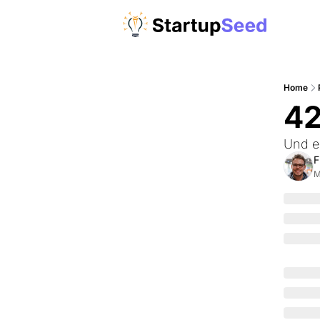
Home
42
Und e
F
M