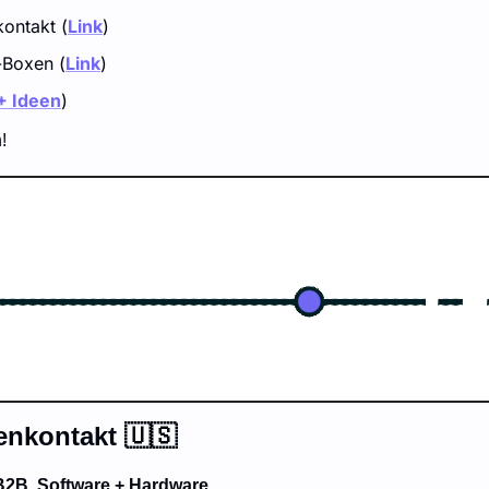
ontakt (
Link
)
-Boxen (
Link
)
+ Ideen
)
! 
enkontakt 
🇺🇸
B2B, Software + Hardware