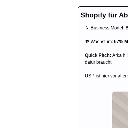
Shopify für A
💡
 Business Model: 
B
💸
 Wachstum: 
67% M
Quick Pitch
: 
Arka hi
dafür braucht. 
USP ist hier vor alle