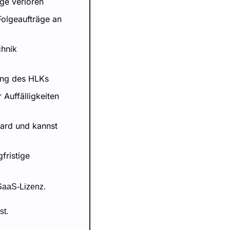
ge verloren
olgeaufträge an 
chnik
ing des HLKs
uffälligkeiten 
ard und kannst 
ristige 
SaaS-Lizenz.
st.