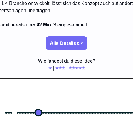
 HLK-Branche entwickelt, lässt sich das Konzept auch auf ander
eitsanlagen übertragen. 
amit bereits über 
42 Mio. $ 
eingesammelt.
Alle Details 👉
Wie fandest du diese Idee?
⭐️
 | 
⭐️⭐️⭐️
 | 
⭐️⭐️⭐️⭐️⭐️